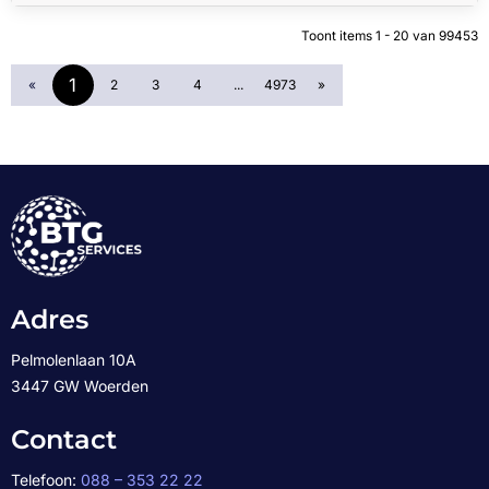
Toont items
1 - 20
van
99453
1
«
2
3
4
...
4973
»
Adres
Pelmolenlaan 10A
3447 GW Woerden
Contact
Telefoon:
088 – 353 22 22