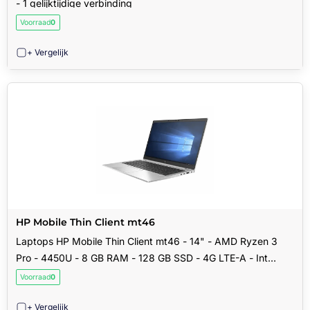
- 1 gelijktijdige verbinding
Voorraad
0
+ Vergelijk
HP Mobile Thin Client mt46
Laptops HP Mobile Thin Client mt46 - 14" - AMD Ryzen 3
Pro - 4450U - 8 GB RAM - 128 GB SSD - 4G LTE-A - Int
Engels
Voorraad
0
+ Vergelijk