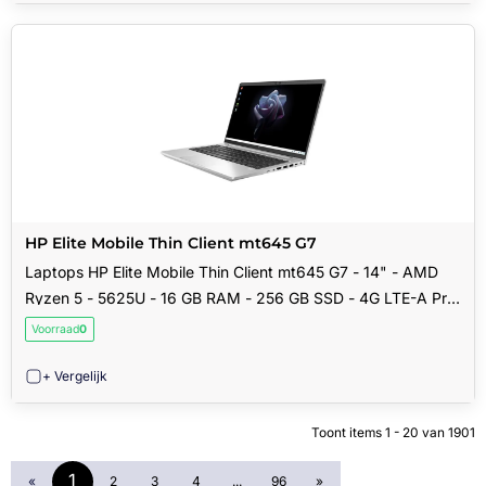
HP Elite Mobile Thin Client mt645 G7
Laptops HP Elite Mobile Thin Client mt645 G7 - 14" - AMD
Ryzen 5 - 5625U - 16 GB RAM - 256 GB SSD - 4G LTE-A Pro
- Int Engels
Voorraad
0
+ Vergelijk
Toont items
1 - 20
van
1901
1
«
2
3
4
...
96
»