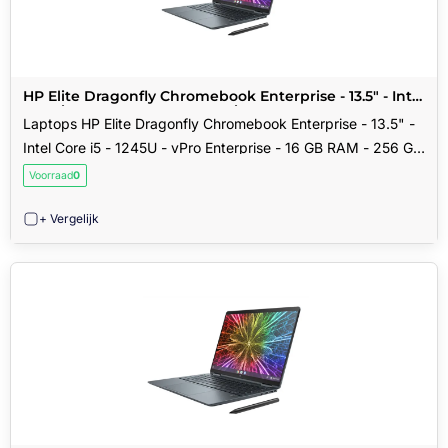
HP Elite Dragonfly Chromebook Enterprise - 13.5" - Intel
Core i5 - 1245U - vPro Enterprise - 16 GB RAM - 256 GB
Laptops HP Elite Dragonfly Chromebook Enterprise - 13.5" -
SSD - Int Engels
Intel Core i5 - 1245U - vPro Enterprise - 16 GB RAM - 256 GB
SSD - Int Engels
Voorraad
0
+ Vergelijk