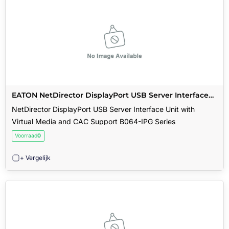
EATON NetDirector DisplayPort USB Server Interface
Unit with Virtual Media and CAC Support B064-IPG
NetDirector DisplayPort USB Server Interface Unit with
Series
Virtual Media and CAC Support B064-IPG Series
Voorraad
0
+ Vergelijk