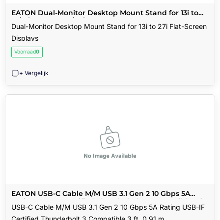
EATON Dual-Monitor Desktop Mount Stand for 13i to
27i Flat-Screen Displays
Dual-Monitor Desktop Mount Stand for 13i to 27i Flat-Screen
Displays
Voorraad
0
+ Vergelijk
EATON USB-C Cable M/M USB 3.1 Gen 2 10 Gbps 5A
Rating USB-IF Certified Thunderbolt 3 Compatible 3 ft.
USB-C Cable M/M USB 3.1 Gen 2 10 Gbps 5A Rating USB-IF
0.91 m
Certified Thunderbolt 3 Compatible 3 ft. 0.91 m