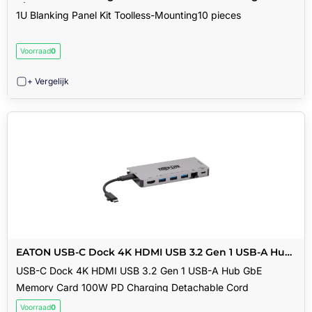
pieces
1U Blanking Panel Kit Toolless-Mounting10 pieces
Voorraad
0
+ Vergelijk
EATON USB-C Dock 4K HDMI USB 3.2 Gen 1 USB-A Hub
GbE Memory Card 100W PD Charging Detachable
USB-C Dock 4K HDMI USB 3.2 Gen 1 USB-A Hub GbE
Cord
Memory Card 100W PD Charging Detachable Cord
Voorraad
0