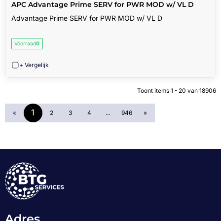
APC Advantage Prime SERV for PWR MOD w/ VL D
Advantage Prime SERV for PWR MOD w/ VL D
Voorraad
0
+ Vergelijk
Toont items
1 - 20
van
18906
1
«
2
3
4
...
946
»
Adres