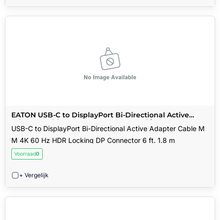
EATON USB-C to DisplayPort Bi-Directional Active
Adapter Cable M M 4K 60 Hz HDR Locking DP
USB-C to DisplayPort Bi-Directional Active Adapter Cable M
Connector 6 ft. 1.8 m
M 4K 60 Hz HDR Locking DP Connector 6 ft. 1.8 m
Voorraad
0
+ Vergelijk