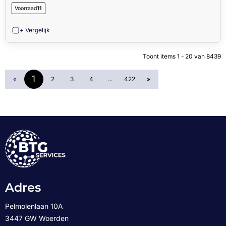
Voorraad
11
+ Vergelijk
Toont items
1 - 20
van
8439
1
«
2
3
4
...
422
»
Adres
Pelmolenlaan 10A
3447 GW Woerden