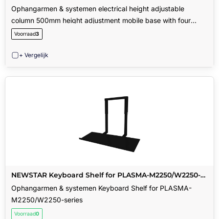
height adjustment mobile base with four heavy duty
Ophangarmen & systemen electrical height adjustable
casters
column 500mm height adjustment mobile base with four
heavy duty casters
Voorraad
3
+ Vergelijk
NEWSTAR Keyboard Shelf for PLASMA-M2250/W2250-
series
Ophangarmen & systemen Keyboard Shelf for PLASMA-
M2250/W2250-series
Voorraad
0