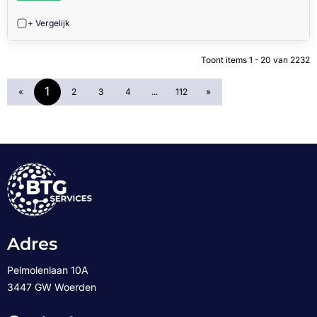
+ Vergelijk
Toont items
1 - 20
van
2232
1
«
2
3
4
...
112
»
Adres
Pelmolenlaan 10A
3447 GW Woerden