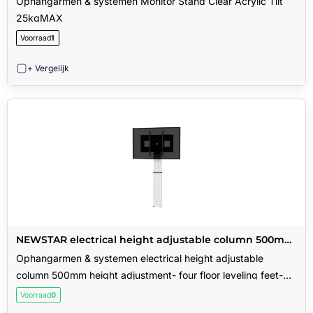
Ophangarmen & systemen Monitor Stand Clear Acrylic Tilt
25kgMAX
Voorraad
1
+ Vergelijk
NEWSTAR electrical height adjustable column 500mm
height adjustment- four floor leveling feet- including
Ophangarmen & systemen electrical height adjustable
wal
column 500mm height adjustment- four floor leveling feet-
including wal
Voorraad
0