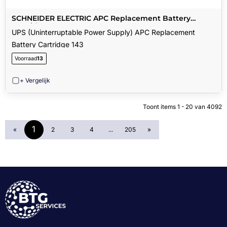
SCHNEIDER ELECTRIC APC Replacement Battery
Cartridge 143
UPS (Uninterruptable Power Supply) APC Replacement
Battery Cartridge 143
Voorraad
13
+ Vergelijk
Toont items
1 - 20
van
4092
1
«
2
3
4
...
205
»