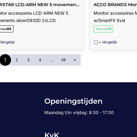
WSTAR LCD-ARM NEW 5 movements
ACCO BRANDS Moni
verD935D 2xLCD
w/SmartFit Syst
itor accessoires LCD-ARM NEW 5
Monitor accessoires 
ements silverD935D 2xLCD
w/SmartFit Syst
rraad
88
Voorraad
0
 Vergelijk
+ Vergelijk
1
2
3
4
...
28
»
Openingstijden
Maandag t/m vrijdag: 8:30 - 17:00
KvK