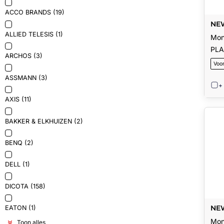
ACCO BRANDS (19)
NE
MOB
ALLIED TELESIS (1)
Mon
PLA
ARCHOS (3)
Voo
ASSMANN (3)
+
AXIS (11)
BAKKER & ELKHUIZEN (2)
BENQ (2)
DELL (1)
DICOTA (158)
NEW
EATON (1)
LCD
Mon
cm)
Toon alles