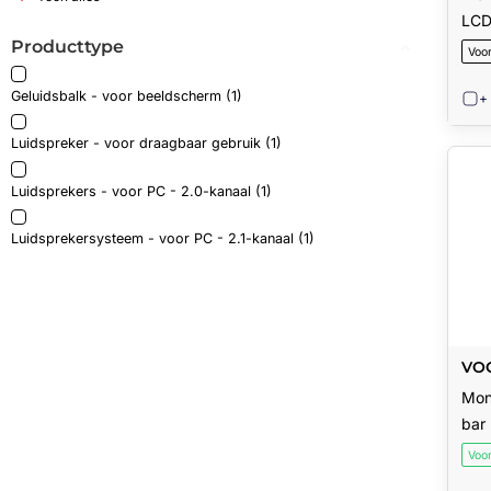
LCD
Producttype
De h
Voo
Geluidsbalk - voor beeldscherm (1)
+
Luidspreker - voor draagbaar gebruik (1)
Luidsprekers - voor PC - 2.0-kanaal (1)
Luidsprekersysteem - voor PC - 2.1-kanaal (1)
VOG
27
Mon
bar
Voo