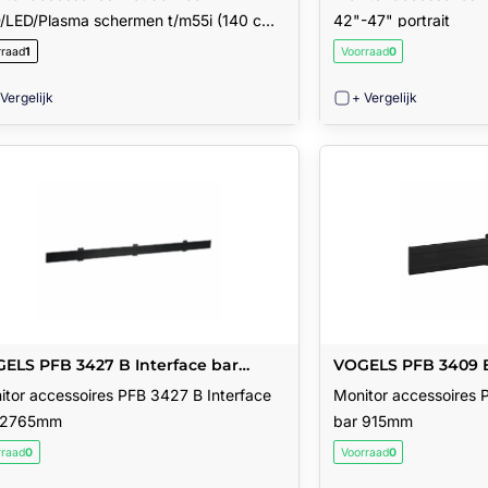
/LED/Plasma schermen t/m55i (140 cm).
42"-47" portrait
oogteverstelling is 150-165 cm.
rraad
1
Voorraad
0
 Vergelijk
+ Vergelijk
ELS PFB 3427 B Interface bar
VOGELS PFB 3409 B
65mm
915mm
itor accessoires PFB 3427 B Interface
Monitor accessoires 
 2765mm
bar 915mm
rraad
0
Voorraad
0