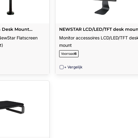
n Desk Mount
NEWSTAR LCD/LED/TFT desk moun
NewStar Flatscreen
Monitor accessoires LCD/LED/TFT des
t)
mount
Voorraad
6
+ Vergelijk