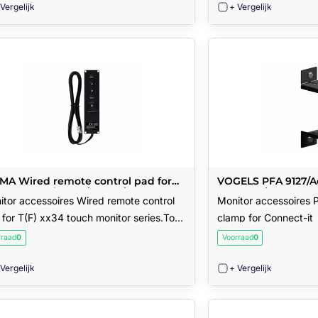
 Vergelijk
+ Vergelijk
AMA Wired remote control pad for
VOGELS PFA 9127/A
) xx34 touch monitor series.To
Connect-it
itor accessoires Wired remote control
Monitor accessoires
rate the touch screen monitor afte
for T(F) xx34 touch monitor series.To
clamp for Connect-it
ate the touch screen monitor afte
rraad
0
Voorraad
0
 Vergelijk
+ Vergelijk