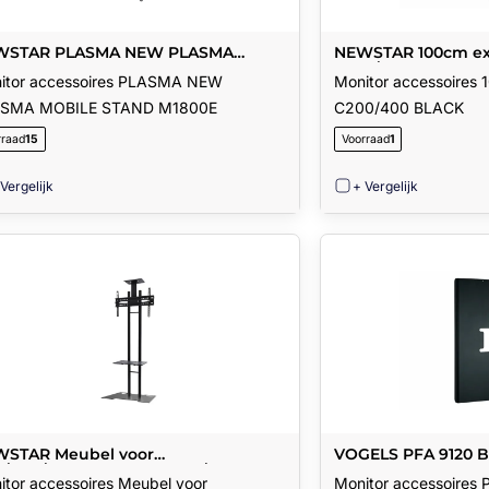
WSTAR PLASMA NEW PLASMA
NEWSTAR 100cm ex
ILE STAND M1800E
C200/400 BLACK
itor accessoires PLASMA NEW
Monitor accessoires
SMA MOBILE STAND M1800E
C200/400 BLACK
rraad
15
Voorraad
1
 Vergelijk
+ Vergelijk
STAR Meubel voor
VOGELS PFA 9120 Ba
/LED/Plasma schermen t/m55i (140
portrait
itor accessoires Meubel voor
Monitor accessoires 
. De hoogteverstelling is 150-165 cm.