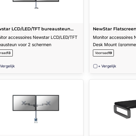
star LCD/LED/TFT bureausteun
NewStar Flatscree
r 2 schermen
(grommet)
itor accessoires Newstar LCD/LED/TFT
Monitor accessoires 
eausteun voor 2 schermen
Desk Mount (gromme
rraad
13
Voorraad
19
 Vergelijk
+ Vergelijk