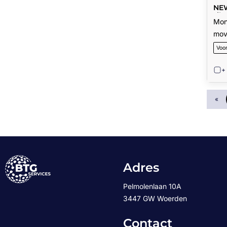
NE
sil
Mon
mov
Voo
+
«
Adres
Pelmolenlaan 10A
3447 GW Woerden
Contact