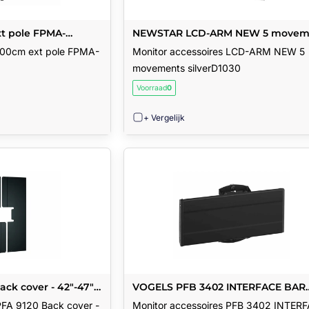
t pole FPMA-
NEWSTAR LCD-ARM NEW 5 movem
silverD1030
 100cm ext pole FPMA-
Monitor accessoires LCD-ARM NEW 5
movements silverD1030
Voorraad
0
+ Vergelijk
ck cover - 42"-47"
VOGELS PFB 3402 INTERFACE BAR
290MM BLACK
PFA 9120 Back cover -
Monitor accessoires PFB 3402 INTER