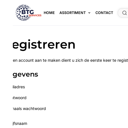
HOME
ASSORTIMENT
CONTACT
egistreren
n account aan te maken dient u zich de eerste keer te registreren.
gevens
ladres
twoord
aals wachtwoord
ijfsnaam