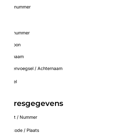
 nummer
Bi
nummer
oon
naam
envoegsel
/
Achternaam
el
resgegevens
t
/
Nummer
code
/
Plaats