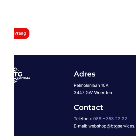
nvraag
Adres
Pelmolenlaan 10A
3447 GW Woerden
Contact
Telefoon:
088 – 353 22 22
E-mail: webshop@btgservices.nl